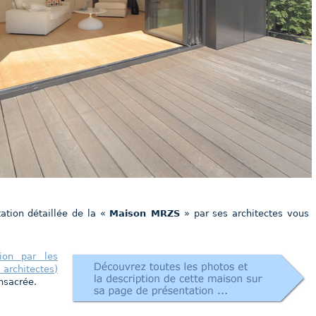
tation détaillée de la «
Maison MRZS
» par ses architectes vous
ion par les
architectes)
onsacrée.