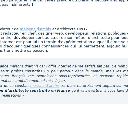
 peu partout en France, venez prendre du plaisir à découvrir et appr
 pas indifférents !!
ndateur de
maisons d’archis
et architecte DPLG.
 rédacteur en chef, designer web, développeur, relations publiques 
rendre, développer sont au cœur de son métier d’architecte pour lequ
 internet est pour lui un terrain d’expérimentation auquel il aime s
is d’acquérir quelques connaissances qui lui permettent, aujourd’hui
us transmettre sa passion.
 lancé maisons d’archis car l’offre internet ne me satisfaisait pas. De nom
beaux projets construits un peu partout dans le monde, mais les mai
tectes français me semblaient sous-représentées et souvent rap
ormations quotidiennement mise à jour.
tir de ce constat,
maisons d’archis
est donc naturellement apparu comme 
n d’architecte construite en France
qu’il va s’évertuer à vous faire d
 réalisations »