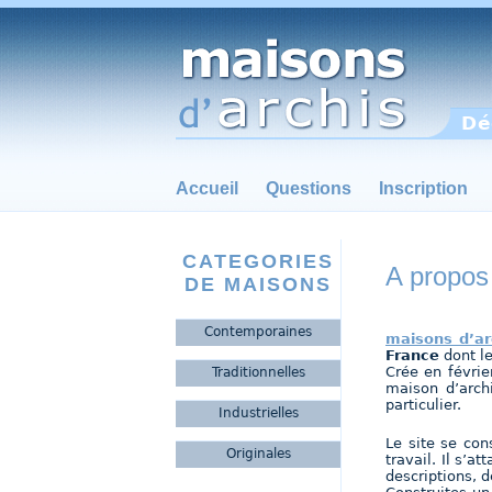
Dé
Accueil
Questions
Inscription
CATEGORIES
A propos
DE MAISONS
Contemporaines
maisons d’ar
France
dont le
Crée en févrie
Traditionnelles
maison d’arch
particulier.
Industrielles
Le site se con
Originales
travail. Il s’
descriptions, d