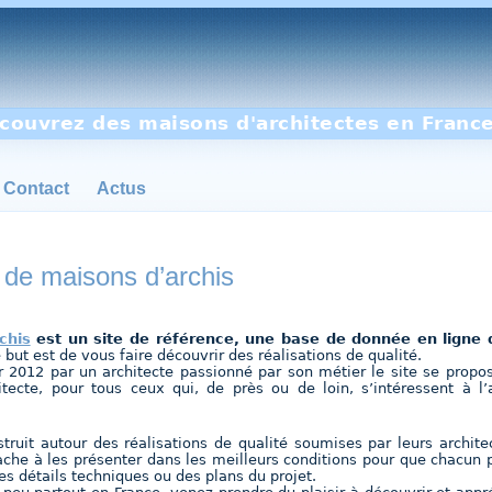
couvrez des maisons d'architectes en France
Contact
Actus
 de maisons d’archis
chis
est un site de référence, une base de donnée en ligne d
 but est de vous faire découvrir des réalisations de qualité.
r 2012 par un architecte passionné par son métier le site se propose
itecte, pour tous ceux qui, de près ou de loin, s’intéressent à l
struit autour des réalisations de qualité soumises par leurs archite
attache à les présenter dans les meilleurs conditions pour que chacun
es détails techniques ou des plans du projet.