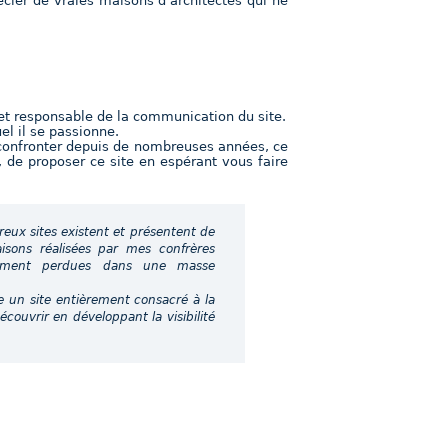
écier de vraies maisons d’architectes qui ne
et responsable de la communication du site.
el il se passionne.
e confronter depuis de nombreuses années, ce
, de proposer ce site en espérant vous faire
breux sites existent et présentent de
sons réalisées par mes confrères
idement perdues dans une masse
un site entièrement consacré à la
écouvrir en développant la visibilité