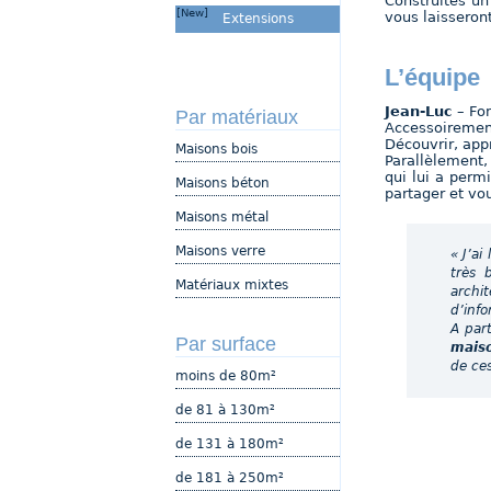
Construites un
[New]
vous laisseront
Extensions
L’équipe
Jean-Luc
– Fo
Par matériaux
Accessoirement
Découvrir, app
Maisons bois
Parallèlement,
qui lui a perm
Maisons béton
partager et vo
Maisons métal
Maisons verre
« J’ai
très 
Matériaux mixtes
archi
d’inf
A par
Par surface
maiso
de ces
moins de 80m²
de 81 à 130m²
de 131 à 180m²
de 181 à 250m²