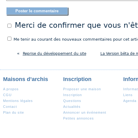
Merci de confirmer que vous n'
Me tenir au courant des nouveaux commentaires pour cet artic
«
Reprise du développement du site
La Version bêta de m
Maisons d’archis
Inscription
Infor
A propos
Proposer une maison
Informat
CGU
Inscription
Liens
Mentions légales
Questions
Agenda
Contact
Actualités
Plan du site
Annoncer un événement
Petites annonces