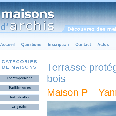
Découvrez des mai
Accueil
Questions
Inscription
Contact
Actus
CATEGORIES
Terrasse proté
DE MAISONS
bois
Contemporaines
Traditionnelles
Maison P – Yan
Industrielles
Originales