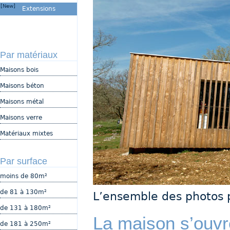
[New]
Extensions
Par matériaux
Maisons bois
Maisons béton
Maisons métal
Maisons verre
Matériaux mixtes
Par surface
moins de 80m²
de 81 à 130m²
L’ensemble des photos 
de 131 à 180m²
La maison s’ouvr
de 181 à 250m²