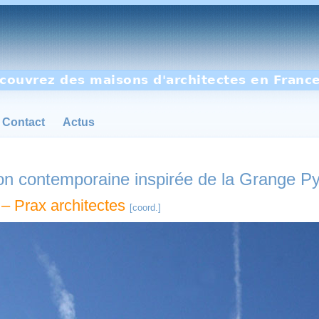
couvrez des maisons d'architectes en France
Contact
Actus
n contemporaine inspirée de la Grange P
– Prax architectes
[coord.]