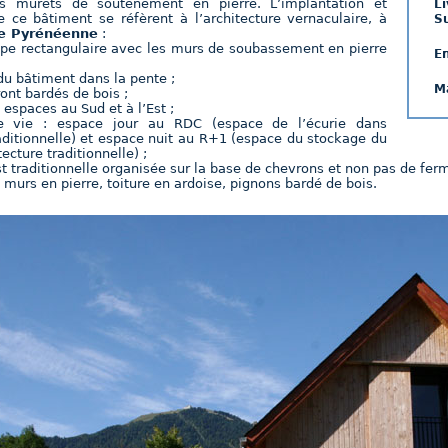
s murets de soutènement en pierre. L’implantation et
Li
e ce bâtiment se réfèrent à l’architecture vernaculaire, à
Su
e Pyrénéenne
:
ype rectangulaire avec les murs de soubassement en pierre
E
du bâtiment dans la pente ;
M
ront bardés de bois ;
 espaces au Sud et à l’Est ;
e vie : espace jour au RDC (espace de l’écurie dans
raditionnelle) et espace nuit au R+1 (espace du stockage du
tecture traditionnelle) ;
st traditionnelle organisée sur la base de chevrons et non pas de fer
: murs en pierre, toiture en ardoise, pignons bardé de bois.