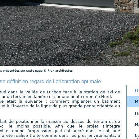
s présentées sur cette page © Prax architectes
se définit en regard de l’orientation optimale
D
itué dans la vallée de Luchon face à la station de ski de
ur un terrain en lanière et sur une pente orientée Nord.
ue était la suivante : comment implanter un bâtiment
M
Sud à l’inverse de la ligne de plus grande pente orientée au
Li
fait de positionner la maison au dessus du terrain et de
M
i-ci le moins possible. Afin que le projet s’intègre
 et donne l’impression qu’il est ancré dans le sol, une
 a été réalisé traité comme dans les prés environnants, à
C