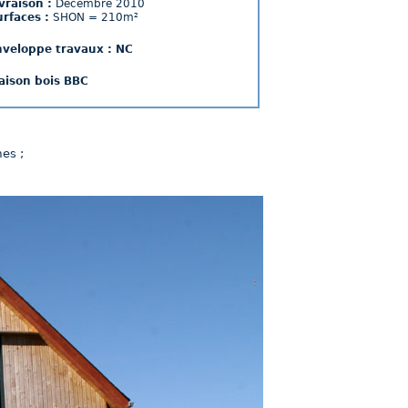
vraison :
Décembre 2010
rfaces :
SHON = 210m²
nveloppe travaux : NC
aison bois BBC
mes ;