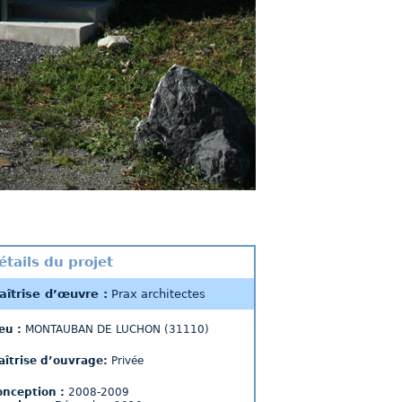
étails du projet
aîtrise d’œuvre :
Prax architectes
eu :
MONTAUBAN DE LUCHON (31110)
aîtrise d’ouvrage:
Privée
onception :
2008-2009