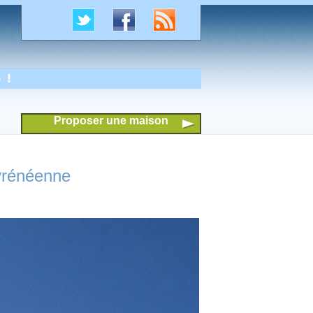
 !
Proposer une maison
yrénéenne