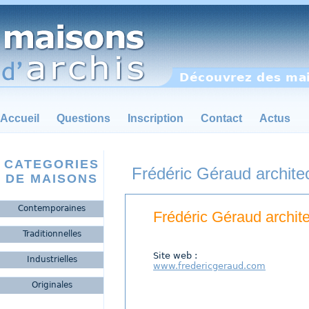
Découvrez des mai
Accueil
Questions
Inscription
Contact
Actus
CATEGORIES
Frédéric Géraud archit
DE MAISONS
Contemporaines
Frédéric Géraud archit
Traditionnelles
Site web :
Industrielles
www.fredericgeraud.com
Originales