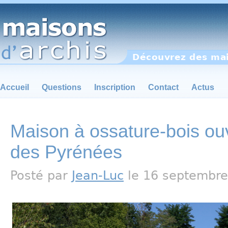
Découvrez des mai
Accueil
Questions
Inscription
Contact
Actus
Maison à ossature-bois ouv
des Pyrénées
Posté par
Jean-Luc
le 16 septembre